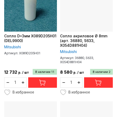
Сопло D=3мм X089D205H01
Сопло акриловое Ø 8mm
(DEL9900)
(арт. 36880, S633,
X054D881H04)
Mitsubishi
Mitsubishi
Артикул:
X089D205H01
Артикул:
36880, S633,
X054D881H04
12 732
8 580
В наличии
11
В наличии
2
р.
/
шт
р.
/
шт
В избранное
В избранное