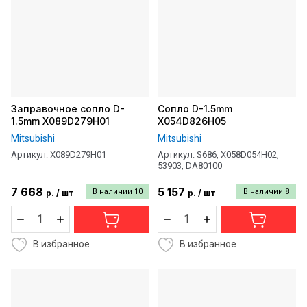
Заправочное сопло D-
Сопло D-1.5mm
1.5mm X089D279H01
X054D826H05
Mitsubishi
Mitsubishi
Артикул:
X089D279H01
Артикул:
S686, X058D054H02,
53903, DA80100
7 668
5 157
В наличии
10
В наличии
8
р.
/
шт
р.
/
шт
В избранное
В избранное