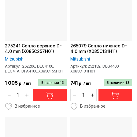
275241 Сопло верхнее D-
265079 Сопло нижнее D-
4.0 mm (X085C257H01)
4.0 mm (X085C131H11)
Mitsubishi
Mitsubishi
Артикул:
252206, DEG4100,
Артикул:
252182, DEG4400,
DEG41A, DFA4100,X085C155H01
X085C131H01
1 005
741
В наличии
13
В наличии
13
р.
/
шт
р.
/
шт
В избранное
В избранное