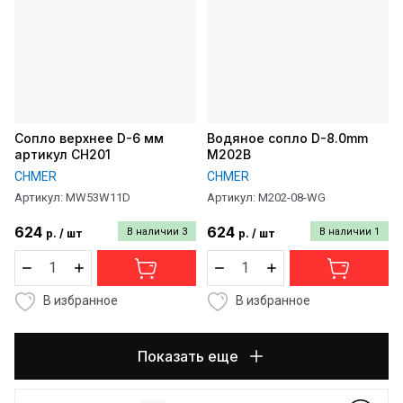
Сопло верхнее D-6 мм
Водяное сопло D-8.0mm
артикул CH201
M202B
CHMER
CHMER
Артикул:
MW53W11D
Артикул:
M202-08-WG
624
624
В наличии
3
В наличии
1
р.
/
шт
р.
/
шт
В избранное
В избранное
Показать еще