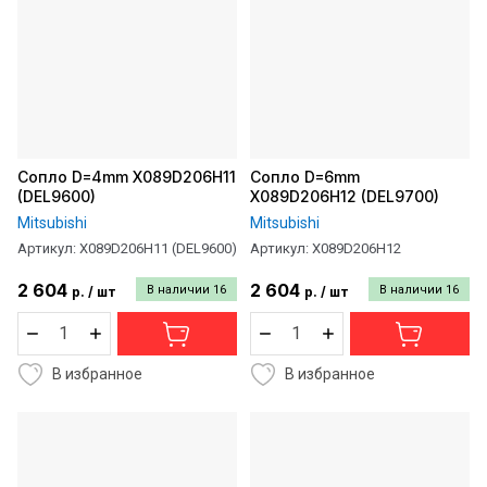
Сопло D=4mm X089D206H11
Сопло D=6mm
(DEL9600)
X089D206H12 (DEL9700)
Mitsubishi
Mitsubishi
Артикул:
X089D206H11 (DEL9600)
Артикул:
X089D206H12
2 604
2 604
В наличии
16
В наличии
16
р.
/
шт
р.
/
шт
В избранное
В избранное