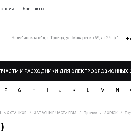
трация
Контакты
+
Челябинская обл, г. Троицк, ул. Макаренко 59, эт.2/оф.1
ПЧАСТИ И РАСХОДНИКИ ДЛЯ ЭЛЕКТРОЭРОЗИОННЫХ 
F
G
H
I
J
K
L
M
N
ННЫХ СТАНКОВ
/
ЗАПАСНЫЕ ЧАСТИ EDM
/
Прочее
/
SODICK
/
Тру
)