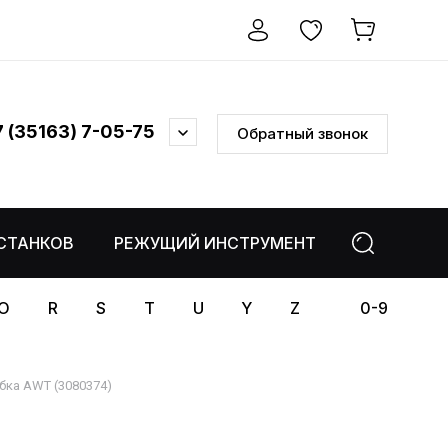
7 (35163) 7-05-75
Обратный звонок
СТАНКОВ
РЕЖУЩИЙ ИНСТРУМЕНТ
ЗАГОТОВК
O
R
S
T
U
Y
Z
0-9
бка AWT (3080374)