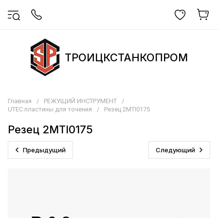
ТРОИЦКСТАНКОПРОМ
Главная
/
РЕЖУЩИЙ ИНСТРУМЕНТ
/
UTEC пластины для точения
/
Резец 2MTI0175
Резец 2MTI0175
Предыдущий
Следующий