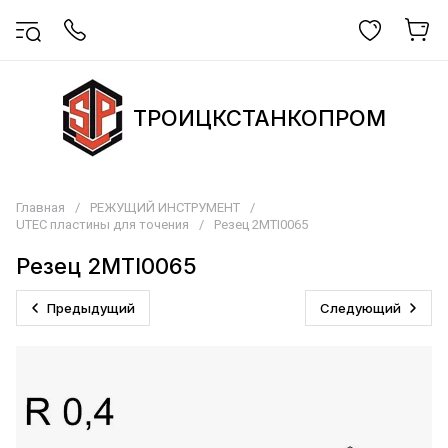
ТРОИЦКСТАНКОПРОМ
Главная
/
РЕЖУЩИЙ ИНСТРУМЕНТ
/
UTEC пластины для точения
/
Резец 2MTI0065
Резец 2MTI0065
Предыдущий
Следующий