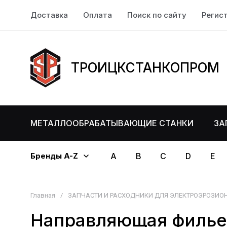
Доставка
Оплата
Поиск по сайту
Регис
ТРОИЦКСТАНКОПРОМ
МЕТАЛЛООБРАБАТЫВАЮЩИЕ СТАНКИ
ЗА
Бренды A-Z
A
B
C
D
E
Главная
/
ЗАПЧАСТИ И РАСХОДНИКИ ДЛЯ ЭЛЕКТРОЭРОЗИО
Направляющая филье