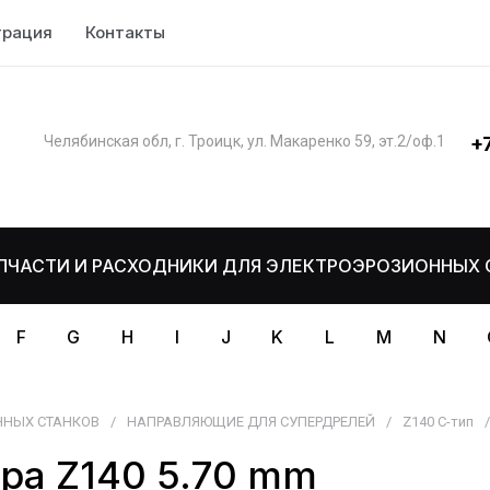
трация
Контакты
+
Челябинская обл, г. Троицк, ул. Макаренко 59, эт.2/оф.1
ПЧАСТИ И РАСХОДНИКИ ДЛЯ ЭЛЕКТРОЭРОЗИОННЫХ 
F
G
H
I
J
K
L
M
N
ННЫХ СТАНКОВ
/
НАПРАВЛЯЮЩИЕ ДЛЯ СУПЕРДРЕЛЕЙ
/
Z140 C-тип
/
ра Z140 5.70 mm