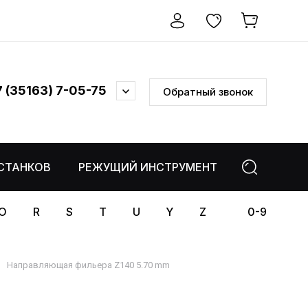
7 (35163) 7-05-75
Обратный звонок
СТАНКОВ
РЕЖУЩИЙ ИНСТРУМЕНТ
ЗАГОТОВК
O
R
S
T
U
Y
Z
0-9
Направляющая фильера Z140 5.70 mm